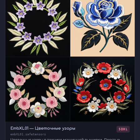
EmbXL01 — Цветочные узоры
SDXL
embXL01.safetensors
Цветочные узоры в технике машинной вышивки. Простые