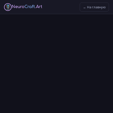
Neuro
Craft
.Art
← На главную