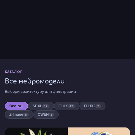
КАТАЛОГ
Все нейромодели
Выбери архитектуру для фильтрации
Все
SDXL
FLUX
FLUX2
32
12
12
2
Z-Image
QWEN
5
1